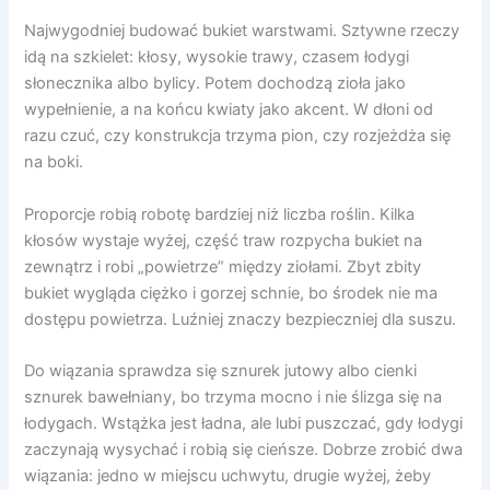
Najwygodniej budować bukiet warstwami. Sztywne rzeczy
idą na szkielet: kłosy, wysokie trawy, czasem łodygi
słonecznika albo bylicy. Potem dochodzą zioła jako
wypełnienie, a na końcu kwiaty jako akcent. W dłoni od
razu czuć, czy konstrukcja trzyma pion, czy rozjeżdża się
na boki.
Proporcje robią robotę bardziej niż liczba roślin. Kilka
kłosów wystaje wyżej, część traw rozpycha bukiet na
zewnątrz i robi „powietrze” między ziołami. Zbyt zbity
bukiet wygląda ciężko i gorzej schnie, bo środek nie ma
dostępu powietrza. Luźniej znaczy bezpieczniej dla suszu.
Do wiązania sprawdza się sznurek jutowy albo cienki
sznurek bawełniany, bo trzyma mocno i nie ślizga się na
łodygach. Wstążka jest ładna, ale lubi puszczać, gdy łodygi
zaczynają wysychać i robią się cieńsze. Dobrze zrobić dwa
wiązania: jedno w miejscu uchwytu, drugie wyżej, żeby