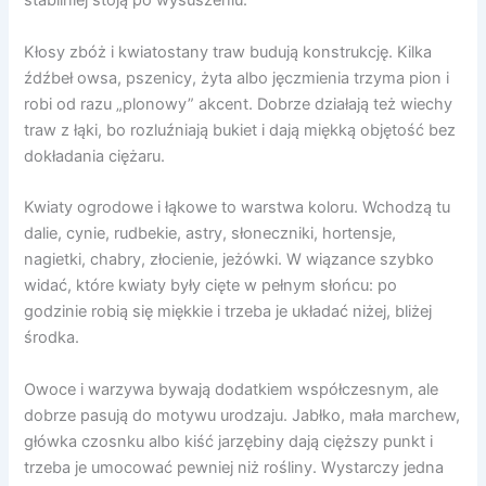
stabilniej stoją po wysuszeniu.
Kłosy zbóż i kwiatostany traw budują konstrukcję. Kilka
źdźbeł owsa, pszenicy, żyta albo jęczmienia trzyma pion i
robi od razu „plonowy” akcent. Dobrze działają też wiechy
traw z łąki, bo rozluźniają bukiet i dają miękką objętość bez
dokładania ciężaru.
Kwiaty ogrodowe i łąkowe to warstwa koloru. Wchodzą tu
dalie, cynie, rudbekie, astry, słoneczniki, hortensje,
nagietki, chabry, złocienie, jeżówki. W wiązance szybko
widać, które kwiaty były cięte w pełnym słońcu: po
godzinie robią się miękkie i trzeba je układać niżej, bliżej
środka.
Owoce i warzywa bywają dodatkiem współczesnym, ale
dobrze pasują do motywu urodzaju. Jabłko, mała marchew,
główka czosnku albo kiść jarzębiny dają cięższy punkt i
trzeba je umocować pewniej niż rośliny. Wystarczy jedna