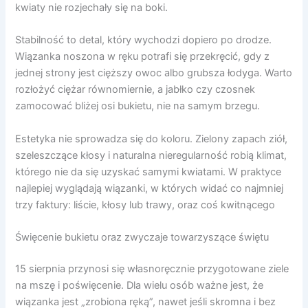
kwiaty nie rozjechały się na boki.
Stabilność to detal, który wychodzi dopiero po drodze.
Wiązanka noszona w ręku potrafi się przekręcić, gdy z
jednej strony jest cięższy owoc albo grubsza łodyga. Warto
rozłożyć ciężar równomiernie, a jabłko czy czosnek
zamocować bliżej osi bukietu, nie na samym brzegu.
Estetyka nie sprowadza się do koloru. Zielony zapach ziół,
szeleszczące kłosy i naturalna nieregularność robią klimat,
którego nie da się uzyskać samymi kwiatami. W praktyce
najlepiej wyglądają wiązanki, w których widać co najmniej
trzy faktury: liście, kłosy lub trawy, oraz coś kwitnącego
Święcenie bukietu oraz zwyczaje towarzyszące świętu
15 sierpnia przynosi się własnoręcznie przygotowane ziele
na mszę i poświęcenie. Dla wielu osób ważne jest, że
wiązanka jest „zrobiona ręką”, nawet jeśli skromna i bez