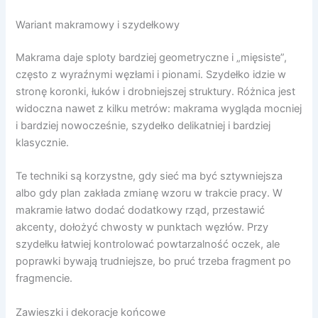
Wariant makramowy i szydełkowy
Makrama daje sploty bardziej geometryczne i „mięsiste”,
często z wyraźnymi węzłami i pionami. Szydełko idzie w
stronę koronki, łuków i drobniejszej struktury. Różnica jest
widoczna nawet z kilku metrów: makrama wygląda mocniej
i bardziej nowocześnie, szydełko delikatniej i bardziej
klasycznie.
Te techniki są korzystne, gdy sieć ma być sztywniejsza
albo gdy plan zakłada zmianę wzoru w trakcie pracy. W
makramie łatwo dodać dodatkowy rząd, przestawić
akcenty, dołożyć chwosty w punktach węzłów. Przy
szydełku łatwiej kontrolować powtarzalność oczek, ale
poprawki bywają trudniejsze, bo pruć trzeba fragment po
fragmencie.
Zawieszki i dekoracje końcowe