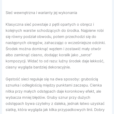
Sieć wewnętrzna i warianty jej wykonania
Klasyczna sieć powstaje z pętli opartych o obręcz i
kolejnych warstw schodzących do środka. Najpierw robi
się równy podział obwodu, potem przechodzi się do
następnych okręgów, zahaczając o wcześniejsze odcinki.
Środek można domknąć węzłem i zostawić mały otwór
albo zamknąć ciasno, dodając koralik jako „serce”
kompozycji. Widać to od razu: luźny środek daje lekkość,
ciasny wygląda bardziej dekoracyjnie.
Gęstość sieci reguluje się na dwa sposoby: grubością
sznurka i odległością między punktami zaczepu. Cienka
nitka przy małych odstępach daje koronkowy efekt, ale
wybacza mniej błędów. Gruby sznur przy dużych
odstępach bywa czytelny z daleka, jednak łatwo uzyskać
siatkę, która wygląda jak kilka przypadkowych linii. Dobry