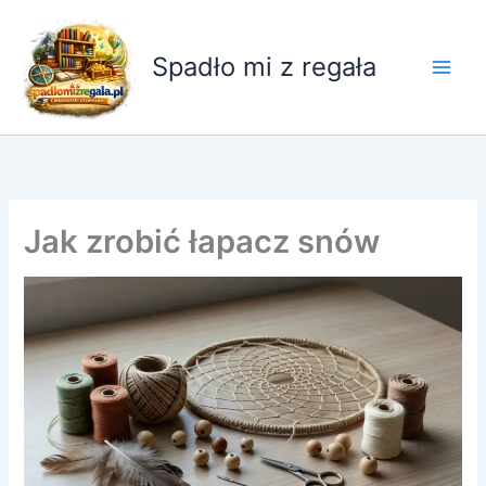
Przejdź
do
Spadło mi z regała
treści
Jak zrobić łapacz snów