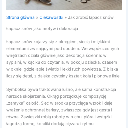
Strona główna
Ciekawostki
Jak zrobić łapacz snów
Łapacz snów jako motyw i dekoracja
Łapacz snów kojarzy się z okręgiem, siecią i miękkimi
elementami zwisającymi pod spodem. We współczesnych
wnętrzach działa głównie jako dekoracja ścienna: w
sypialni, w kąciku do czytania, w pokoju dziecka, czasem
w oknie, gdzie łapie światło i lekki ruch powietrza. Z bliska
liczy się detal, z daleka czytelny kształt koła i pionowe linie.
Symbolika bywa traktowana luźno, ale sama konstrukcja
narzuca skojarzenia. Okrąg porządkuje kompozycję i
„zamyka” całość. Sieć w środku przyciąga wzrok i daje
wrażenie ochronnej bariery, zwłaszcza gdy jest gęsta i
równa. Zawieszki robią robotę w ruchu: pióra i wstążki
łagodzą formę, koraliki dodają ciężaru i rytmu.