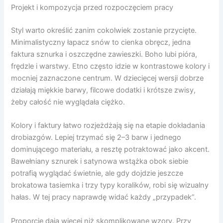
Projekt i kompozycja przed rozpoczęciem pracy
Styl warto określić zanim cokolwiek zostanie przycięte.
Minimalistyczny łapacz snów to cienka obręcz, jedna
faktura sznurka i oszczędne zawieszki. Boho lubi pióra,
frędzle i warstwy. Etno często idzie w kontrastowe kolory i
mocniej zaznaczone centrum. W dziecięcej wersji dobrze
działają miękkie barwy, filcowe dodatki i krótsze zwisy,
żeby całość nie wyglądała ciężko.
Kolory i faktury łatwo rozjeżdżają się na etapie dokładania
drobiazgów. Lepiej trzymać się 2–3 barw i jednego
dominującego materiału, a resztę potraktować jako akcent.
Bawełniany sznurek i satynowa wstążka obok siebie
potrafią wyglądać świetnie, ale gdy dojdzie jeszcze
brokatowa tasiemka i trzy typy koralików, robi się wizualny
hałas. W tej pracy naprawdę widać każdy „przypadek”.
Proporcje dają więcej niż skomplikowane wzory. Przy