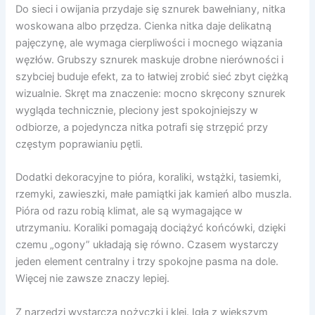
Do sieci i owijania przydaje się sznurek bawełniany, nitka
woskowana albo przędza. Cienka nitka daje delikatną
pajęczynę, ale wymaga cierpliwości i mocnego wiązania
węzłów. Grubszy sznurek maskuje drobne nierówności i
szybciej buduje efekt, za to łatwiej zrobić sieć zbyt ciężką
wizualnie. Skręt ma znaczenie: mocno skręcony sznurek
wygląda technicznie, pleciony jest spokojniejszy w
odbiorze, a pojedyncza nitka potrafi się strzępić przy
częstym poprawianiu pętli.
Dodatki dekoracyjne to pióra, koraliki, wstążki, tasiemki,
rzemyki, zawieszki, małe pamiątki jak kamień albo muszla.
Pióra od razu robią klimat, ale są wymagające w
utrzymaniu. Koraliki pomagają dociążyć końcówki, dzięki
czemu „ogony” układają się równo. Czasem wystarczy
jeden element centralny i trzy spokojne pasma na dole.
Więcej nie zawsze znaczy lepiej.
Z narzędzi wystarczą nożyczki i klej. Igła z większym