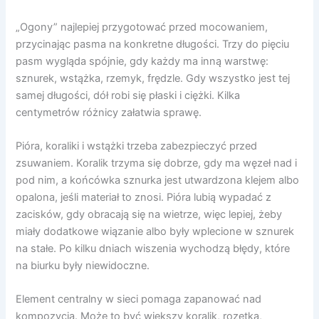
„Ogony” najlepiej przygotować przed mocowaniem,
przycinając pasma na konkretne długości. Trzy do pięciu
pasm wygląda spójnie, gdy każdy ma inną warstwę:
sznurek, wstążka, rzemyk, frędzle. Gdy wszystko jest tej
samej długości, dół robi się płaski i ciężki. Kilka
centymetrów różnicy załatwia sprawę.
Pióra, koraliki i wstążki trzeba zabezpieczyć przed
zsuwaniem. Koralik trzyma się dobrze, gdy ma węzeł nad i
pod nim, a końcówka sznurka jest utwardzona klejem albo
opalona, jeśli materiał to znosi. Pióra lubią wypadać z
zacisków, gdy obracają się na wietrze, więc lepiej, żeby
miały dodatkowe wiązanie albo były wplecione w sznurek
na stałe. Po kilku dniach wiszenia wychodzą błędy, które
na biurku były niewidoczne.
Element centralny w sieci pomaga zapanować nad
kompozycją. Może to być większy koralik, rozetka,