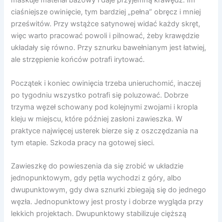
maskuje materiał bazowy i daje przyjemną krawędź. Im
ciaśniejsze owinięcie, tym bardziej „pełna” obręcz i mniej
prześwitów. Przy wstążce satynowej widać każdy skręt,
więc warto pracować powoli i pilnować, żeby krawędzie
układały się równo. Przy sznurku bawełnianym jest łatwiej,
ale strzępienie końców potrafi irytować.
Początek i koniec owinięcia trzeba unieruchomić, inaczej
po tygodniu wszystko potrafi się poluzować. Dobrze
trzyma węzeł schowany pod kolejnymi zwojami i kropla
kleju w miejscu, które później zasłoni zawieszka. W
praktyce najwięcej usterek bierze się z oszczędzania na
tym etapie. Szkoda pracy na gotowej sieci.
Zawieszkę do powieszenia da się zrobić w układzie
jednopunktowym, gdy pętla wychodzi z góry, albo
dwupunktowym, gdy dwa sznurki zbiegają się do jednego
węzła. Jednopunktowy jest prosty i dobrze wygląda przy
lekkich projektach. Dwupunktowy stabilizuje cięższą