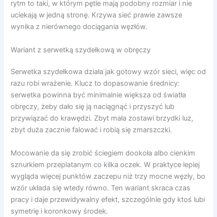
rytm to taki, w którym pętle mają podobny rozmiar i nie
uciekają w jedną stronę. Krzywa sieć prawie zawsze
wynika z nierównego dociągania węzłów.
Wariant z serwetką szydełkową w obręczy
Serwetka szydełkowa działa jak gotowy wzór sieci, więc od
razu robi wrażenie. Klucz to dopasowanie średnicy:
serwetka powinna być minimalnie większa od światła
obręczy, żeby dało się ją naciągnąć i przyszyć lub
przywiązać do krawędzi. Zbyt mała zostawi brzydki luz,
zbyt duża zacznie falować i robią się zmarszczki.
Mocowanie da się zrobić ściegiem dookoła albo cienkim
sznurkiem przeplatanym co kilka oczek. W praktyce lepiej
wygląda więcej punktów zaczepu niż trzy mocne węzły, bo
wzór układa się wtedy równo. Ten wariant skraca czas
pracy i daje przewidywalny efekt, szczególnie gdy ktoś lubi
symetrię i koronkowy środek.