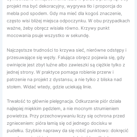
projekt ma być dekoracyjny, wygrywa tło i proporcja do
mebla pod spodem. Gdy ma mieć dla kogoś znaczenie,
często wisi bliżej miejsca odpoczynku. W obu przypadkach
ważne, żeby obręcz wisiała równo. Krzywy punkt
mocowania psuje wszystko w sekundę.
Najczęstsze trudności to krzywa sieć, nierówne odstępy i
przesuwające się węzły. Falująca obręcz pojawia się, gdy
owinięcie jest zbyt luźne albo zawieszki są ciężkie tylko z
jednej strony. W praktyce pomaga robienie przerw i
patrzenie na projekt z dystansu, a nie tylko z bliska nad
stołem. Widać wtedy, gdzie uciekają linie.
Trwałość to głównie pielęgnacja. Odkurzanie piór działa
najlepiej miękkim pędzlem, a nie mocnym strumieniem
powietrza. Przy przechowywaniu liczy się ochrona przed
zgnieceniem: pióra łamią się od jednego docisku w
pudełku. Szybkie naprawy da się robić punktowo: dokręcić