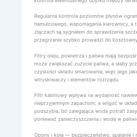
kontrola ewentualnego ubytku między serwi
Regularna kontrola poziomów płynów ograni
hamulcowego, wspomagania kierownicy, a ta
złączach są sygnałem do sprawdzenia szcz
przegrzanie szybko prowadzi do kosztown
Filtry oleju, powietrza i paliwa mają bezpo
może zwiększać zużycie paliwa, a słaby pr
czystości układu smarowania, więc jego jako
wtryskiwaczy i elementów rozrządu.
Filtr kabinowy wpływa na wydajność nawiew
nieprzyjemnym zapachom, a wilgoć w układz
podszybia, bo zalegająca woda potrafi zasy
ponieważ zanieczyszczenia i woda w paliwie
Opony i koła — bezpieczeństwo, spalanie i