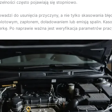
elności często pojawiają się stopniowo.
adzi do usunięcia przyczyny, a nie tylko skasowania błęd
lotowym, zapłonem, doładowaniem lub emisją spalin. Kaso
rkę. Po naprawie ważna jest weryfikacja parametrów pracy