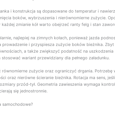
ka i konstrukcja są dopasowane do temperatur i nawierzc
nięcia boków, wybrzuszenia i nierównomierne zużycie. Opon
 każdej zmianie kół warto obejrzeć ranty felg i stan zawor
arnie, najlepiej na zimnych kołach, ponieważ jazda podnosi
a prowadzenie i przyspiesza zużycie boków bieżnika. Zbyt
wnościach, a także zwiększyć podatność na uszkodzenia o
ta stosować wariant przewidziany dla pełnego załadunku.
 równomierne zużycie oraz ograniczyć drgania. Potrzebę 
i oraz nierówne ścieranie bieżnika. Rotacja ma sens, jeśl
 rozmiary przód-tył. Geometria zawieszenia wymaga kontroli
ierają się jednostronnie.
ła samochodowe?