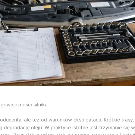
ługowieczności silnika
ducenta, ale też od warunków eksploatacji. Krótkie trasy, 
gradację oleju. W praktyce istotne jest trzymanie się właś