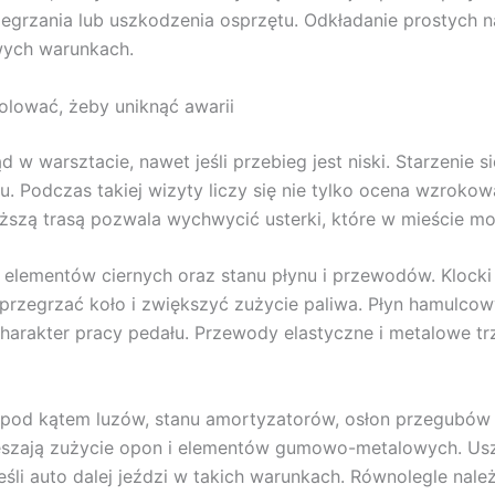
zegrzania lub uszkodzenia osprzętu. Odkładanie prostych
wych warunkach.
olować, żeby uniknąć awarii
 w warsztacie, nawet jeśli przebieg jest niski. Starzenie
. Podczas takiej wizyty liczy się nie tylko ocena wzrokowa
uższą trasą pozwala wychwycić usterki, które w mieście 
lementów ciernych oraz stanu płynu i przewodów. Klocki i
 przegrzać koło i zwiększyć zużycie paliwa. Płyn hamulcow
harakter pracy pedału. Przewody elastyczne i metalowe tr
pod kątem luzów, stanu amortyzatorów, osłon przegubów i
pieszają zużycie opon i elementów gumowo-metalowych. Us
śli auto dalej jeździ w takich warunkach. Równolegle nale