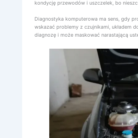
kondycję przewodów i uszczelek, bo nieszcz
Diagnostyka komputerowa ma sens, gdy prow
wskazać problemy z czujnikami, układem do
diagnozę i może maskować narastającą uste