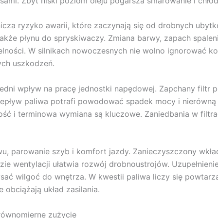
sami. Zbyt niski poziom oleju pogarsza smarowanie i chło
cza ryzyko awarii, które zaczynają się od drobnych ubytk
kże płynu do spryskiwaczy. Zmiana barwy, zapach spaleni
elności. W silnikach nowoczesnych nie wolno ignorować k
ych uszkodzeń.
średni wpływ na pracę jednostki napędowej. Zapchany filtr 
zepływ paliwa potrafi powodować spadek mocy i nierówną p
ść i terminowa wymiana są kluczowe. Zaniedbania w filtrac
u, parowanie szyb i komfort jazdy. Zanieczyszczony wkład
ie wentylacji ułatwia rozwój drobnoustrojów. Uzupełnien
sać wilgoć do wnętrza. W kwestii paliwa liczy się powtar
 obciążają układ zasilania.
 równomierne zużycie