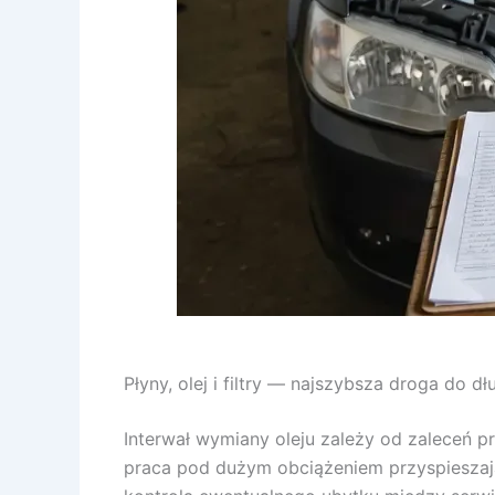
Płyny, olej i filtry — najszybsza droga do d
Interwał wymiany oleju zależy od zaleceń pro
praca pod dużym obciążeniem przyspieszają de