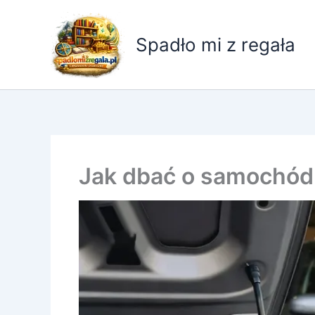
Przejdź
do
Spadło mi z regała
treści
Jak dbać o samochód