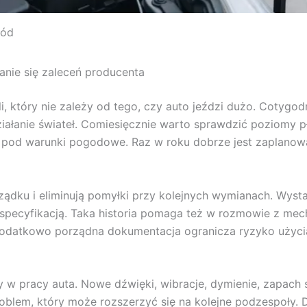
hód
anie się zaleceń producenta
li, który nie zależy od tego, czy auto jeździ dużo. Cotygo
ziałanie świateł. Comiesięcznie warto sprawdzić poziomy 
pod warunki pogodowe. Raz w roku dobrze jest zaplanować
ządku i eliminują pomyłki przy kolejnych wymianach. Wyst
 specyfikacją. Taka historia pomaga też w rozmowie z mec
 Dodatkowo porządna dokumentacja ogranicza ryzyko użyci
y w pracy auta. Nowe dźwięki, wibracje, dymienie, zapach
problem, który może rozszerzyć się na kolejne podzespoły.