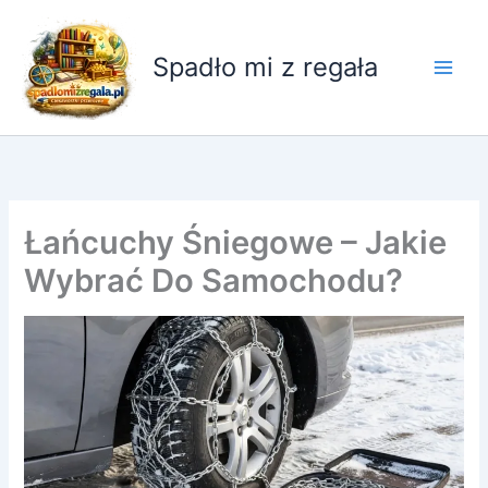
Przejdź
do
Spadło mi z regała
treści
Łańcuchy Śniegowe – Jakie
Wybrać Do Samochodu?