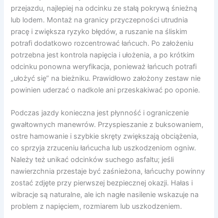
przejazdu, najlepiej na odcinku ze stałą pokrywą śnieżną
lub lodem. Montaż na granicy przyczepności utrudnia
pracę i zwiększa ryzyko błędów, a ruszanie na śliskim
potrafi dodatkowo rozcentrować łańcuch. Po założeniu
potrzebna jest kontrola napięcia i ułożenia, a po krótkim
odcinku ponowna weryfikacja, ponieważ łańcuch potrafi
„ułożyć się” na bieżniku. Prawidłowo założony zestaw nie
powinien uderzać o nadkole ani przeskakiwać po oponie.
Podczas jazdy konieczna jest płynność i ograniczenie
gwałtownych manewrów. Przyspieszanie z buksowaniem,
ostre hamowanie i szybkie skręty zwiększają obciążenia,
co sprzyja zrzuceniu łańcucha lub uszkodzeniom ogniw.
Należy też unikać odcinków suchego asfaltu; jeśli
nawierzchnia przestaje być zaśnieżona, łańcuchy powinny
zostać zdjęte przy pierwszej bezpiecznej okazji. Hałas i
wibracje są naturalne, ale ich nagłe nasilenie wskazuje na
problem z napięciem, rozmiarem lub uszkodzeniem.