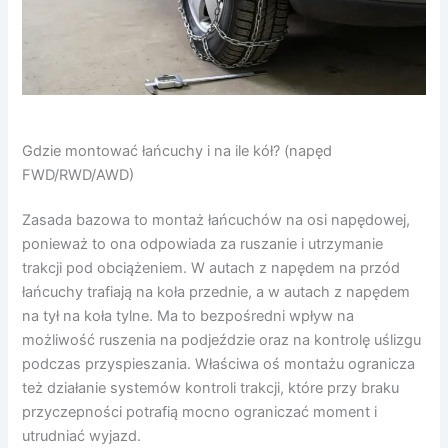
Gdzie montować łańcuchy i na ile kół? (napęd
FWD/RWD/AWD)
Zasada bazowa to montaż łańcuchów na osi napędowej,
ponieważ to ona odpowiada za ruszanie i utrzymanie
trakcji pod obciążeniem. W autach z napędem na przód
łańcuchy trafiają na koła przednie, a w autach z napędem
na tył na koła tylne. Ma to bezpośredni wpływ na
możliwość ruszenia na podjeździe oraz na kontrolę uślizgu
podczas przyspieszania. Właściwa oś montażu ogranicza
też działanie systemów kontroli trakcji, które przy braku
przyczepności potrafią mocno ograniczać moment i
utrudniać wyjazd.