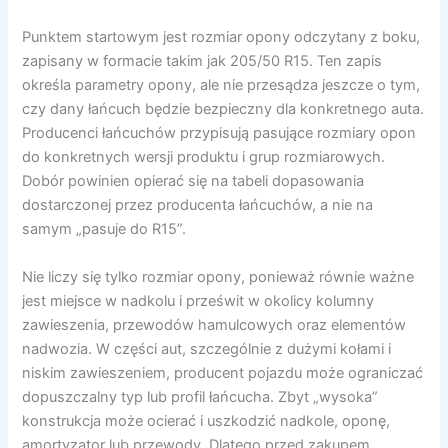
Punktem startowym jest rozmiar opony odczytany z boku,
zapisany w formacie takim jak 205/50 R15. Ten zapis
określa parametry opony, ale nie przesądza jeszcze o tym,
czy dany łańcuch będzie bezpieczny dla konkretnego auta.
Producenci łańcuchów przypisują pasujące rozmiary opon
do konkretnych wersji produktu i grup rozmiarowych.
Dobór powinien opierać się na tabeli dopasowania
dostarczonej przez producenta łańcuchów, a nie na
samym „pasuje do R15”.
Nie liczy się tylko rozmiar opony, ponieważ równie ważne
jest miejsce w nadkolu i prześwit w okolicy kolumny
zawieszenia, przewodów hamulcowych oraz elementów
nadwozia. W części aut, szczególnie z dużymi kołami i
niskim zawieszeniem, producent pojazdu może ograniczać
dopuszczalny typ lub profil łańcucha. Zbyt „wysoka”
konstrukcja może ocierać i uszkodzić nadkole, oponę,
amortyzator lub przewody. Dlatego przed zakupem