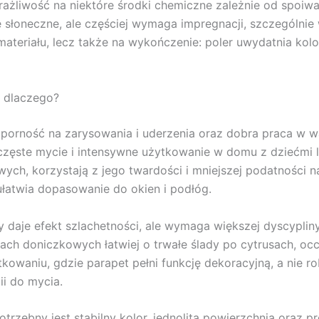
żliwość na niektóre środki chemiczne zależnie od spoiwa.
słoneczne, ale częściej wymaga impregnacji, szczególnie 
ateriału, lecz także na wykończenie: poler uwydatnia kolor
i dlaczego?
 odporność na zarysowania i uderzenia oraz dobra praca w
częste mycie i intensywne użytkowanie w domu z dziećmi lu
owych, korzystają z jego twardości i mniejszej podatności
łatwia dopasowanie do okien i podłóg.
daje efekt szlachetności, ale wymaga większej dyscypliny 
inach doniczkowych łatwiej o trwałe ślady po cytrusach, oc
owaniu, gdzie parapet pełni funkcję dekoracyjną, a nie r
ii do mycia.
zebny jest stabilny kolor, jednolita powierzchnia oraz pro