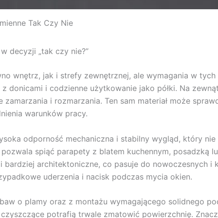
mienne Tak Czy Nie
 decyzji „tak czy nie?”
wnętrz, jak i strefy zewnętrznej, ale wymagania w tych m
 z donicami i codzienne użytkowanie jako półki. Na zewną
 zamarzania i rozmarzania. Ten sam materiał może sprawd
ędnienia warunków pracy.
oka odporność mechaniczna i stabilny wygląd, który nie s
eń pozwala spiąć parapety z blatem kuchennym, posadzką 
 i bardziej architektoniczne, co pasuje do nowoczesnych 
zypadkowe uderzenia i nacisk podczas mycia okien.
obaw o plamy oraz z montażu wymagającego solidnego podp
 czyszczące potrafią trwale zmatowić powierzchnię. Znacz