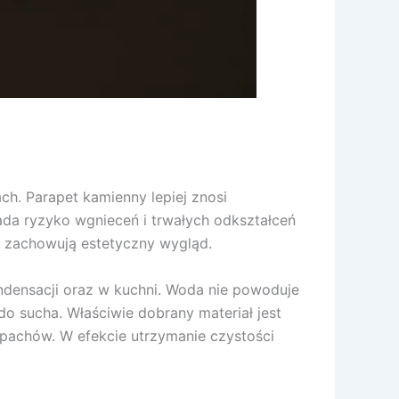
h. Parapet kamienny lepiej znosi
ada ryzyko wgnieceń i trwałych odkształceń
o zachowują estetyczny wygląd.
ndensacji oraz w kuchni. Woda nie powoduje
o sucha. Właściwie dobrany materiał jest
zapachów. W efekcie utrzymanie czystości