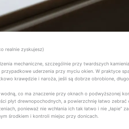
o realnie zyskujesz)
zenia mechaniczne, szczególnie przy twardszych kamieniac
i przypadkowe uderzenia przy myciu okien. W praktyce sp
kowo krawędzie i naroża, jeśli są dobrze obrobione, dług
rą wodną, co ma znaczenie przy oknach o podwyższonej ko
ści płyt drewnopochodnych, a powierzchnię łatwo zebrać d
niach, ponieważ nie wchłania ich tak łatwo i nie „łapie” 
m środkiem i kontroli miejsc przy donicach.