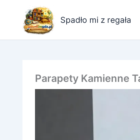
Przejdź
do
Spadło mi z regała
treści
Parapety Kamienne T