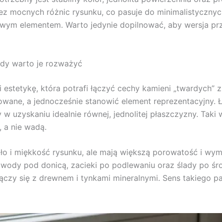
 mocnych różnic rysunku, co pasuje do minimalistycznych 
wym elementem. Warto jedynie dopilnować, aby wersja pr
edy warto je rozważyć
 estetykę, która potrafi łączyć cechy kamieni „twardych” 
ane, a jednocześnie stanowić element reprezentacyjny. Łu
 w uzyskaniu idealnie równej, jednolitej płaszczyzny. Taki
, a nie wadą.
pło i miękkość rysunku, ale mają większą porowatość i wy
a wody pod donicą, zacieki po podlewaniu oraz ślady po ś
ączy się z drewnem i tynkami mineralnymi. Sens takiego par