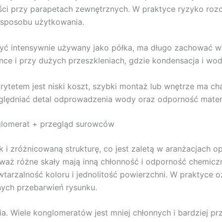
ści przy parapetach zewnętrznych. W praktyce ryzyko roz
o sposobu użytkowania.
yć intensywnie używany jako półka, ma długo zachować wy
nce i przy dużych przeszkleniach, gdzie kondensacja i wod
orytetem jest niski koszt, szybki montaż lub wnętrze ma ch
lędniać detal odprowadzenia wody oraz odporność materi
nglomerat + przegląd surowców
 i zróżnicowaną strukturę, co jest zaletą w aranżacjach op
ż różne skały mają inną chłonność i odporność chemiczn
arzalność koloru i jednolitość powierzchni. W praktyce o
ych przebarwień rysunku.
. Wiele konglomeratów jest mniej chłonnych i bardziej pr