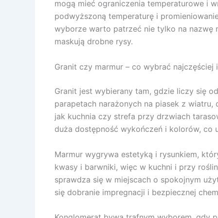
mogą mieć ograniczenia temperaturowe i wra
podwyższoną temperaturę i promieniowanie 
wyborze warto patrzeć nie tylko na nazwę m
maskują drobne rysy.
Granit czy marmur – co wybrać najczęściej 
Granit jest wybierany tam, gdzie liczy się
parapetach narażonych na piasek z wiatru, 
jak kuchnia czy strefa przy drzwiach taras
duża dostępność wykończeń i kolorów, co u
Marmur wygrywa estetyką i rysunkiem, który 
kwasy i barwniki, więc w kuchni i przy rośl
sprawdza się w miejscach o spokojnym użytk
się dobranie impregnacji i bezpiecznej chem
Konglomerat bywa trafnym wyborem, gdy potr