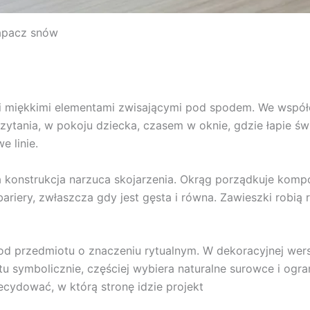
łapacz snów
ą i miękkimi elementami zwisającymi pod spodem. We współ
zytania, w pokoju dziecka, czasem w oknie, gdzie łapie świat
e linie.
 konstrukcja narzuca skojarzenia. Okrąg porządkuje kompo
ariery, zwłaszcza gdy jest gęsta i równa. Zawieszki robią 
 przedmiotu o znaczeniu rytualnym. W dekoracyjnej wersji
u symbolicznie, częściej wybiera naturalne surowce i ogr
decydować, w którą stronę idzie projekt