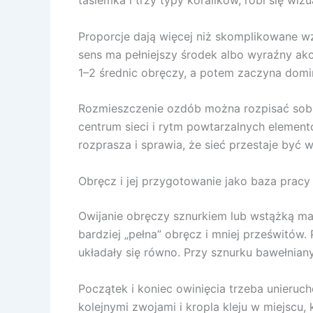
tasiemka i trzy typy koralików, robi się wi
Proporcje dają więcej niż skomplikowane wz
sens ma pełniejszy środek albo wyraźny ak
1–2 średnic obręczy, a potem zaczyna domi
Rozmieszczenie ozdób można rozpisać sobie
centrum sieci i rytm powtarzalnych elemen
rozprasza i sprawia, że sieć przestaje być 
Obręcz i jej przygotowanie jako baza pracy
Owijanie obręczy sznurkiem lub wstążką ma 
bardziej „pełna” obręcz i mniej prześwitów
układały się równo. Przy sznurku bawełnianym
Początek i koniec owinięcia trzeba unieru
kolejnymi zwojami i kropla kleju w miejscu,