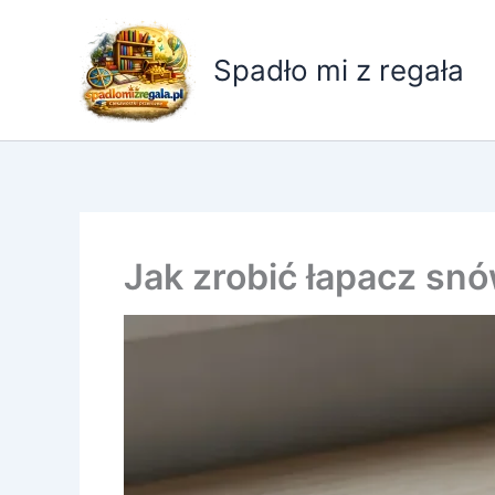
Przejdź
do
Spadło mi z regała
treści
Jak zrobić łapacz sn