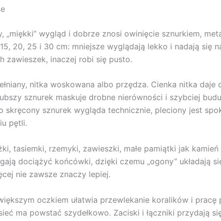
ne
y, „miękki” wygląd i dobrze znosi owinięcie sznurkiem, me
15, 20, 25 i 30 cm: mniejsze wyglądają lekko i nadają się na
h zawieszek, inaczej robi się pusto.
wełniany, nitka woskowana albo przędza. Cienka nitka daje
bszy sznurek maskuje drobne nierówności i szybciej buduje 
o skręcony sznurek wygląda technicznie, pleciony jest spo
u pętli.
żki, tasiemki, rzemyki, zawieszki, małe pamiątki jak kamień 
gają dociążyć końcówki, dzięki czemu „ogony” układają s
ęcej nie zawsze znaczy lepiej.
 z większym oczkiem ułatwia przewlekanie koralików i prac
 sieć ma powstać szydełkowo. Zaciski i łączniki przydają 