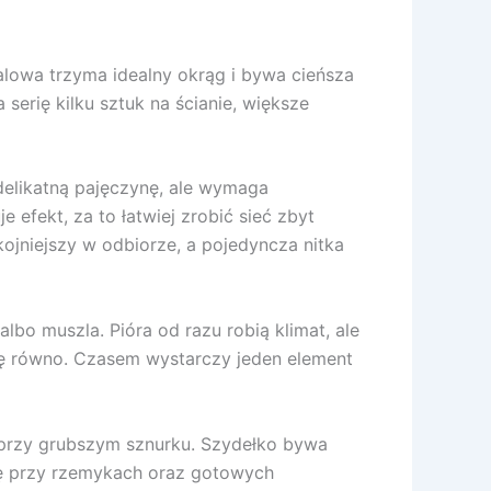
talowa trzyma idealny okrąg i bywa cieńsza
 serię kilku sztuk na ścianie, większe
 delikatną pajęczynę, ale wymaga
efekt, za to łatwiej zrobić sieć zbyt
kojniejszy w odbiorze, a pojedyncza nitka
albo muszla. Pióra od razu robią klimat, ale
ię równo. Czasem wystarczy jeden element
ę przy grubszym sznurku. Szydełko bywa
się przy rzemykach oraz gotowych