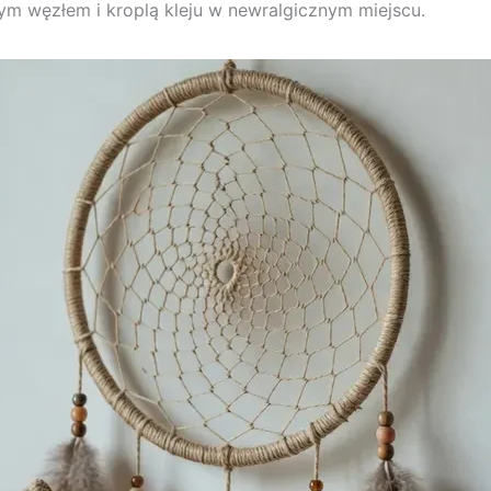
nym węzłem i kroplą kleju w newralgicznym miejscu.