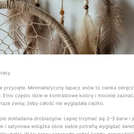
pracy
e przycięte. Minimalistyczny łapacz snów to cienka obręcz
wy. Etno często idzie w kontrastowe kolory i mocniej zazna
ótsze zwisy, żeby całość nie wyglądała ciężko.
tapie dokładania drobiazgów. Lepiej trzymać się 2–3 barw i
k i satynowa wstążka obok siebie potrafią wyglądać świet