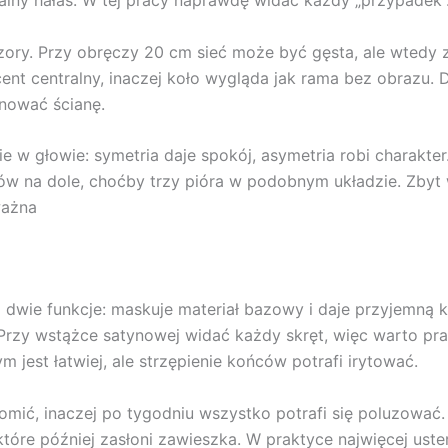
zualny hałas. W tej pracy naprawdę widać każdy „przypadek”
ory. Przy obręczy 20 cm sieć może być gęsta, ale wtedy zw
cent centralny, inaczej koło wygląda jak rama bez obrazu
nować ścianę.
 w głowie: symetria daje spokój, asymetria robi charakte
tów na dole, choćby trzy pióra w podobnym układzie. Zbyt
ważna
dwie funkcje: maskuje materiał bazowy i daje przyjemną kr
. Przy wstążce satynowej widać każdy skręt, więc warto p
 jest łatwiej, ale strzępienie końców potrafi irytować.
chomić, inaczej po tygodniu wszystko potrafi się poluzow
 które później zasłoni zawieszka. W praktyce najwięcej uste