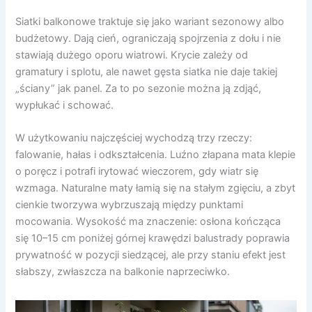
Siatki balkonowe traktuje się jako wariant sezonowy albo
budżetowy. Dają cień, ograniczają spojrzenia z dołu i nie
stawiają dużego oporu wiatrowi. Krycie zależy od
gramatury i splotu, ale nawet gęsta siatka nie daje takiej
„ściany” jak panel. Za to po sezonie można ją zdjąć,
wypłukać i schować.
W użytkowaniu najczęściej wychodzą trzy rzeczy:
falowanie, hałas i odkształcenia. Luźno złapana mata klepie
o poręcz i potrafi irytować wieczorem, gdy wiatr się
wzmaga. Naturalne maty łamią się na stałym zgięciu, a zbyt
cienkie tworzywa wybrzuszają między punktami
mocowania. Wysokość ma znaczenie: osłona kończąca
się 10–15 cm poniżej górnej krawędzi balustrady poprawia
prywatność w pozycji siedzącej, ale przy staniu efekt jest
słabszy, zwłaszcza na balkonie naprzeciwko.