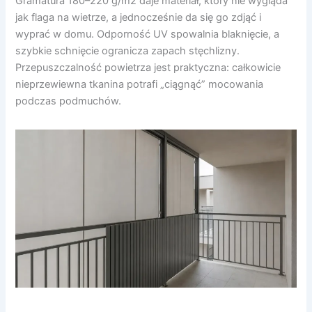
Gramatura 180–220 g/m2 daje materiał, który nie wygląda
jak flaga na wietrze, a jednocześnie da się go zdjąć i
wyprać w domu. Odporność UV spowalnia blaknięcie, a
szybkie schnięcie ogranicza zapach stęchlizny.
Przepuszczalność powietrza jest praktyczna: całkowicie
nieprzewiewna tkanina potrafi „ciągnąć” mocowania
podczas podmuchów.