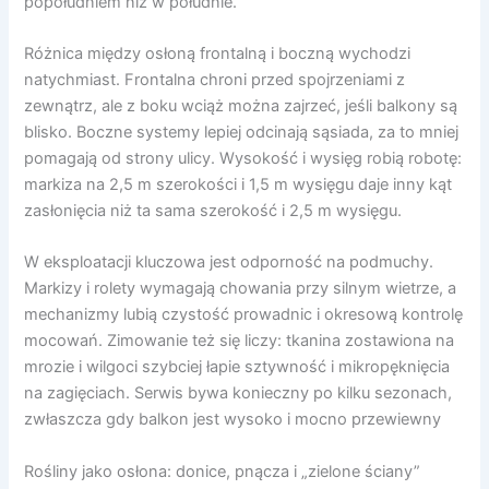
popołudniem niż w południe.
Różnica między osłoną frontalną i boczną wychodzi
natychmiast. Frontalna chroni przed spojrzeniami z
zewnątrz, ale z boku wciąż można zajrzeć, jeśli balkony są
blisko. Boczne systemy lepiej odcinają sąsiada, za to mniej
pomagają od strony ulicy. Wysokość i wysięg robią robotę:
markiza na 2,5 m szerokości i 1,5 m wysięgu daje inny kąt
zasłonięcia niż ta sama szerokość i 2,5 m wysięgu.
W eksploatacji kluczowa jest odporność na podmuchy.
Markizy i rolety wymagają chowania przy silnym wietrze, a
mechanizmy lubią czystość prowadnic i okresową kontrolę
mocowań. Zimowanie też się liczy: tkanina zostawiona na
mrozie i wilgoci szybciej łapie sztywność i mikropęknięcia
na zagięciach. Serwis bywa konieczny po kilku sezonach,
zwłaszcza gdy balkon jest wysoko i mocno przewiewny
Rośliny jako osłona: donice, pnącza i „zielone ściany”