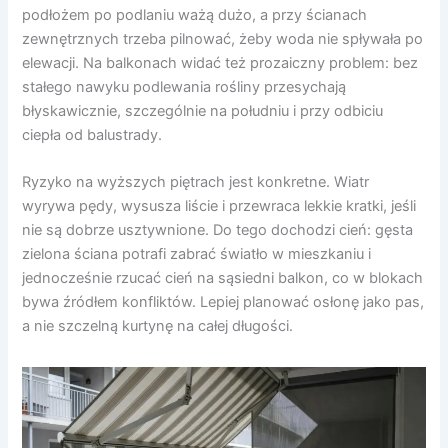
podłożem po podlaniu ważą dużo, a przy ścianach
zewnętrznych trzeba pilnować, żeby woda nie spływała po
elewacji. Na balkonach widać też prozaiczny problem: bez
stałego nawyku podlewania rośliny przesychają
błyskawicznie, szczególnie na południu i przy odbiciu
ciepła od balustrady.
Ryzyko na wyższych piętrach jest konkretne. Wiatr
wyrywa pędy, wysusza liście i przewraca lekkie kratki, jeśli
nie są dobrze usztywnione. Do tego dochodzi cień: gęsta
zielona ściana potrafi zabrać światło w mieszkaniu i
jednocześnie rzucać cień na sąsiedni balkon, co w blokach
bywa źródłem konfliktów. Lepiej planować osłonę jako pas,
a nie szczelną kurtynę na całej długości.