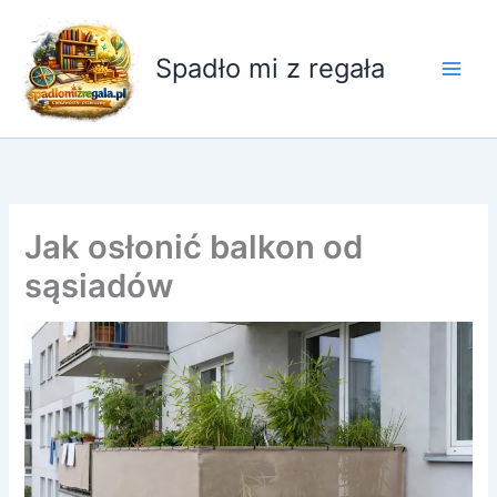
Przejdź
do
Spadło mi z regała
treści
Jak osłonić balkon od
sąsiadów