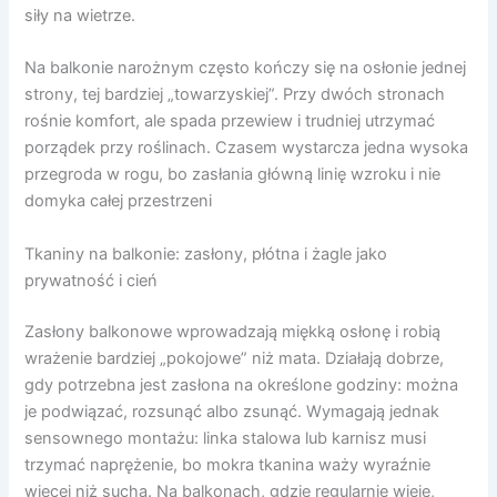
siły na wietrze.
Na balkonie narożnym często kończy się na osłonie jednej
strony, tej bardziej „towarzyskiej”. Przy dwóch stronach
rośnie komfort, ale spada przewiew i trudniej utrzymać
porządek przy roślinach. Czasem wystarcza jedna wysoka
przegroda w rogu, bo zasłania główną linię wzroku i nie
domyka całej przestrzeni
Tkaniny na balkonie: zasłony, płótna i żagle jako
prywatność i cień
Zasłony balkonowe wprowadzają miękką osłonę i robią
wrażenie bardziej „pokojowe” niż mata. Działają dobrze,
gdy potrzebna jest zasłona na określone godziny: można
je podwiązać, rozsunąć albo zsunąć. Wymagają jednak
sensownego montażu: linka stalowa lub karnisz musi
trzymać naprężenie, bo mokra tkanina waży wyraźnie
więcej niż sucha. Na balkonach, gdzie regularnie wieje,