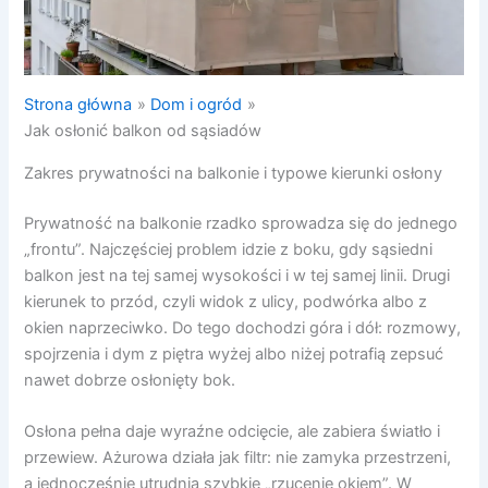
Strona główna
Dom i ogród
Jak osłonić balkon od sąsiadów
Zakres prywatności na balkonie i typowe kierunki osłony
Prywatność na balkonie rzadko sprowadza się do jednego
„frontu”. Najczęściej problem idzie z boku, gdy sąsiedni
balkon jest na tej samej wysokości i w tej samej linii. Drugi
kierunek to przód, czyli widok z ulicy, podwórka albo z
okien naprzeciwko. Do tego dochodzi góra i dół: rozmowy,
spojrzenia i dym z piętra wyżej albo niżej potrafią zepsuć
nawet dobrze osłonięty bok.
Osłona pełna daje wyraźne odcięcie, ale zabiera światło i
przewiew. Ażurowa działa jak filtr: nie zamyka przestrzeni,
a jednocześnie utrudnia szybkie „rzucenie okiem”. W