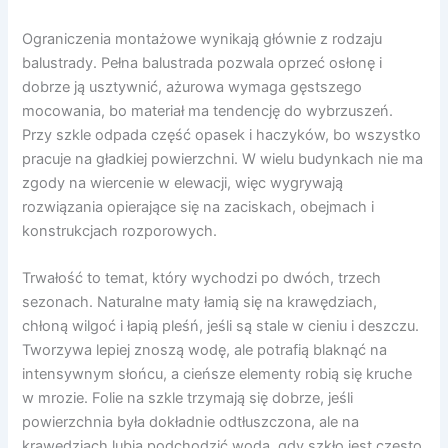
Ograniczenia montażowe wynikają głównie z rodzaju
balustrady. Pełna balustrada pozwala oprzeć osłonę i
dobrze ją usztywnić, ażurowa wymaga gęstszego
mocowania, bo materiał ma tendencję do wybrzuszeń.
Przy szkle odpada część opasek i haczyków, bo wszystko
pracuje na gładkiej powierzchni. W wielu budynkach nie ma
zgody na wiercenie w elewacji, więc wygrywają
rozwiązania opierające się na zaciskach, obejmach i
konstrukcjach rozporowych.
Trwałość to temat, który wychodzi po dwóch, trzech
sezonach. Naturalne maty łamią się na krawędziach,
chłoną wilgoć i łapią pleśń, jeśli są stale w cieniu i deszczu.
Tworzywa lepiej znoszą wodę, ale potrafią blaknąć na
intensywnym słońcu, a cieńsze elementy robią się kruche
w mrozie. Folie na szkle trzymają się dobrze, jeśli
powierzchnia była dokładnie odtłuszczona, ale na
krawędziach lubią podchodzić wodą, gdy szkło jest często