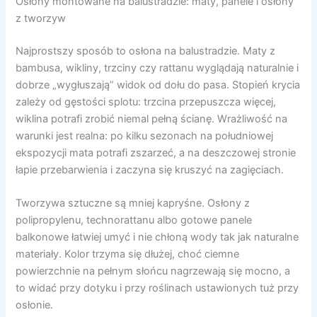
Osłony montowane na balustradzie: maty, panele i osłony
z tworzyw
Najprostszy sposób to osłona na balustradzie. Maty z
bambusa, wikliny, trzciny czy rattanu wyglądają naturalnie i
dobrze „wygłuszają” widok od dołu do pasa. Stopień krycia
zależy od gęstości splotu: trzcina przepuszcza więcej,
wiklina potrafi zrobić niemal pełną ścianę. Wrażliwość na
warunki jest realna: po kilku sezonach na południowej
ekspozycji mata potrafi zszarzeć, a na deszczowej stronie
łapie przebarwienia i zaczyna się kruszyć na zagięciach.
Tworzywa sztuczne są mniej kapryśne. Osłony z
polipropylenu, technorattanu albo gotowe panele
balkonowe łatwiej umyć i nie chłoną wody tak jak naturalne
materiały. Kolor trzyma się dłużej, choć ciemne
powierzchnie na pełnym słońcu nagrzewają się mocno, a
to widać przy dotyku i przy roślinach ustawionych tuż przy
osłonie.