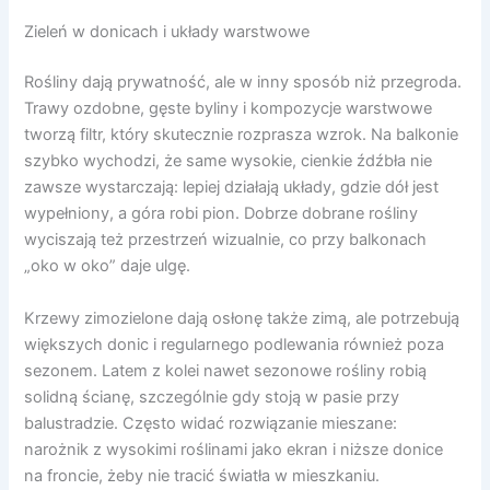
Zieleń w donicach i układy warstwowe
Rośliny dają prywatność, ale w inny sposób niż przegroda.
Trawy ozdobne, gęste byliny i kompozycje warstwowe
tworzą filtr, który skutecznie rozprasza wzrok. Na balkonie
szybko wychodzi, że same wysokie, cienkie źdźbła nie
zawsze wystarczają: lepiej działają układy, gdzie dół jest
wypełniony, a góra robi pion. Dobrze dobrane rośliny
wyciszają też przestrzeń wizualnie, co przy balkonach
„oko w oko” daje ulgę.
Krzewy zimozielone dają osłonę także zimą, ale potrzebują
większych donic i regularnego podlewania również poza
sezonem. Latem z kolei nawet sezonowe rośliny robią
solidną ścianę, szczególnie gdy stoją w pasie przy
balustradzie. Często widać rozwiązanie mieszane:
narożnik z wysokimi roślinami jako ekran i niższe donice
na froncie, żeby nie tracić światła w mieszkaniu.