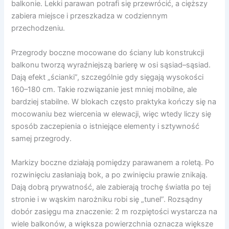
balkonie. Lekki parawan potrafi się przewrócić, a cięższy
zabiera miejsce i przeszkadza w codziennym
przechodzeniu.
Przegrody boczne mocowane do ściany lub konstrukcji
balkonu tworzą wyraźniejszą barierę w osi sąsiad–sąsiad.
Dają efekt „ścianki”, szczególnie gdy sięgają wysokości
160–180 cm. Takie rozwiązanie jest mniej mobilne, ale
bardziej stabilne. W blokach często praktyka kończy się na
mocowaniu bez wiercenia w elewacji, więc wtedy liczy się
sposób zaczepienia o istniejące elementy i sztywność
samej przegrody.
Markizy boczne działają pomiędzy parawanem a roletą. Po
rozwinięciu zasłaniają bok, a po zwinięciu prawie znikają.
Dają dobrą prywatność, ale zabierają trochę światła po tej
stronie i w wąskim narożniku robi się „tunel”. Rozsądny
dobór zasięgu ma znaczenie: 2 m rozpiętości wystarcza na
wiele balkonów, a większa powierzchnia oznacza większe