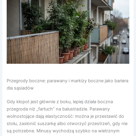
Przegrody boczne: parawany i markizy boczne jako bariera
dla sąsiadów
Gdy kłopot jest głównie z boku, lepiej działa boczna
przegroda niż „fartuch” na balustradzie. Parawany
wolnostojące dają elastyczność: można je przestawić do
stołu, zasłonić suszarkę albo otworzyć przestrzeń, gdy nie
są potrzebne. Minusy wychodzą szybko na wietrznym