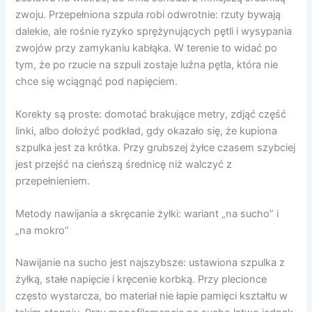
zwoju. Przepełniona szpula robi odwrotnie: rzuty bywają
dalekie, ale rośnie ryzyko sprężynujących pętli i wysypania
zwojów przy zamykaniu kabłąka. W terenie to widać po
tym, że po rzucie na szpuli zostaje luźna pętla, która nie
chce się wciągnąć pod napięciem.
Korekty są proste: domotać brakujące metry, zdjąć część
linki, albo dołożyć podkład, gdy okazało się, że kupiona
szpulka jest za krótka. Przy grubszej żyłce czasem szybciej
jest przejść na cieńszą średnicę niż walczyć z
przepełnieniem.
Metody nawijania a skręcanie żyłki: wariant „na sucho” i
„na mokro”
Nawijanie na sucho jest najszybsze: ustawiona szpulka z
żyłką, stałe napięcie i kręcenie korbką. Przy plecionce
często wystarcza, bo materiał nie łapie pamięci kształtu w