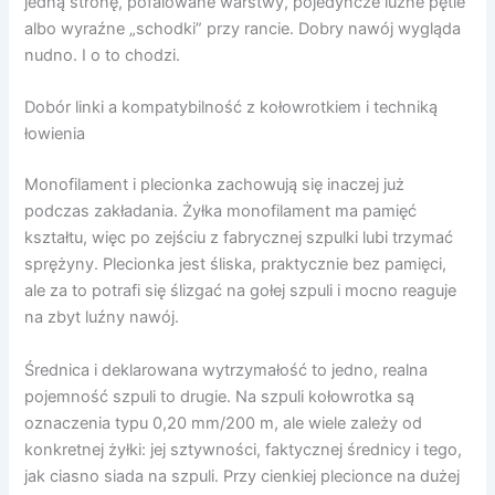
jedną stronę, pofalowane warstwy, pojedyncze luźne pętle
albo wyraźne „schodki” przy rancie. Dobry nawój wygląda
nudno. I o to chodzi.
Dobór linki a kompatybilność z kołowrotkiem i techniką
łowienia
Monofilament i plecionka zachowują się inaczej już
podczas zakładania. Żyłka monofilament ma pamięć
kształtu, więc po zejściu z fabrycznej szpulki lubi trzymać
sprężyny. Plecionka jest śliska, praktycznie bez pamięci,
ale za to potrafi się ślizgać na gołej szpuli i mocno reaguje
na zbyt luźny nawój.
Średnica i deklarowana wytrzymałość to jedno, realna
pojemność szpuli to drugie. Na szpuli kołowrotka są
oznaczenia typu 0,20 mm/200 m, ale wiele zależy od
konkretnej żyłki: jej sztywności, faktycznej średnicy i tego,
jak ciasno siada na szpuli. Przy cienkiej plecionce na dużej