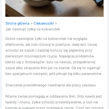
Strona główna
Ciekawostki
Jak nawinąć żyłkę na kołowrotek
Dobre nawinięcie żyłki na kołowrotek nie wygląda
efektownie, ale robi różnicę w praktyce: dalej leci, ciszej
schodzi ze szpuli i rzadziej kończy się plątaniną przy
pierwszym mocniejszym rzucie. Najwięcej problemów
bierze się z drobiazgów: luzu na nawoju, przepełnionej
szpuli albo skręcania linki już na starcie. Da się to ogarnąć
bez specjalnych narzędzi, jeśli pilnuje się kilku parametrów.
Znaczenie prawidłowego nawinięcia dla pracy zestawu
Równe zwoje pomagają w oddawaniu linki. Gdy nawój jest
twardy i równy, żyłka schodzi przewidywalnie, a rzut nie
hamuje w połowie przez spadające zwoje. Czuć też różnicę