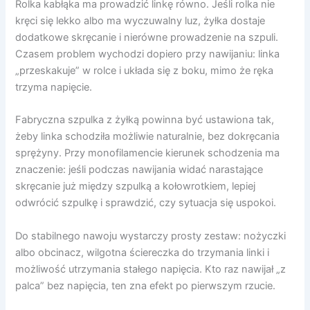
Rolka kabłąka ma prowadzić linkę równo. Jeśli rolka nie
kręci się lekko albo ma wyczuwalny luz, żyłka dostaje
dodatkowe skręcanie i nierówne prowadzenie na szpuli.
Czasem problem wychodzi dopiero przy nawijaniu: linka
„przeskakuje” w rolce i układa się z boku, mimo że ręka
trzyma napięcie.
Fabryczna szpulka z żyłką powinna być ustawiona tak,
żeby linka schodziła możliwie naturalnie, bez dokręcania
sprężyny. Przy monofilamencie kierunek schodzenia ma
znaczenie: jeśli podczas nawijania widać narastające
skręcanie już między szpulką a kołowrotkiem, lepiej
odwrócić szpulkę i sprawdzić, czy sytuacja się uspokoi.
Do stabilnego nawoju wystarczy prosty zestaw: nożyczki
albo obcinacz, wilgotna ściereczka do trzymania linki i
możliwość utrzymania stałego napięcia. Kto raz nawijał „z
palca” bez napięcia, ten zna efekt po pierwszym rzucie.