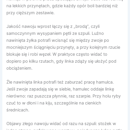
na lekkich przynętach, gdzie każdy opór boli bardziej niż
przy cięższym zestawie.
Jakość nawoju wprost łączy się z „brodą”, czyli
samoczynnym wysypaniem pętli ze szpuli. Luźno
nawinięta żyłka potrafi wcisnąć się między zwoje po
mocniejszym ściągnięciu przynęty, a przy kolejnym rzucie
blokuje się i robi węzeł. W praktyce często widać to
dopiero po kilku rzutach, gdy linka zdąży się ułożyć pod
obciążeniem.
Źle nawinięta linka potrafi też zaburzać pracę hamulca.
Jeśli zwoje zapadają się w siebie, hamulec oddaje linkę
nierówno: raz puszcza płynnie, raz szarpie. Przy holu ryby
czuć to w dłoni i na kiju, szczególnie na cienkich
średnicach.
Objawy złego nawoju widać od razu na szpuli: stożek w