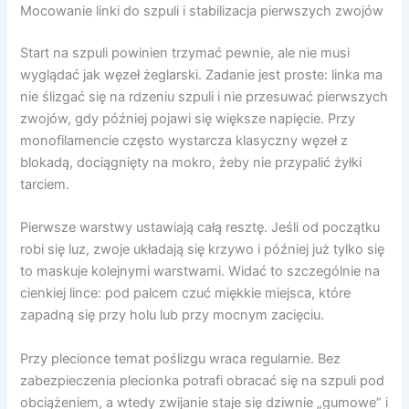
Mocowanie linki do szpuli i stabilizacja pierwszych zwojów
Start na szpuli powinien trzymać pewnie, ale nie musi
wyglądać jak węzeł żeglarski. Zadanie jest proste: linka ma
nie ślizgać się na rdzeniu szpuli i nie przesuwać pierwszych
zwojów, gdy później pojawi się większe napięcie. Przy
monofilamencie często wystarcza klasyczny węzeł z
blokadą, dociągnięty na mokro, żeby nie przypalić żyłki
tarciem.
Pierwsze warstwy ustawiają całą resztę. Jeśli od początku
robi się luz, zwoje układają się krzywo i później już tylko się
to maskuje kolejnymi warstwami. Widać to szczególnie na
cienkiej lince: pod palcem czuć miękkie miejsca, które
zapadną się przy holu lub przy mocnym zacięciu.
Przy plecionce temat poślizgu wraca regularnie. Bez
zabezpieczenia plecionka potrafi obracać się na szpuli pod
obciążeniem, a wtedy zwijanie staje się dziwnie „gumowe” i