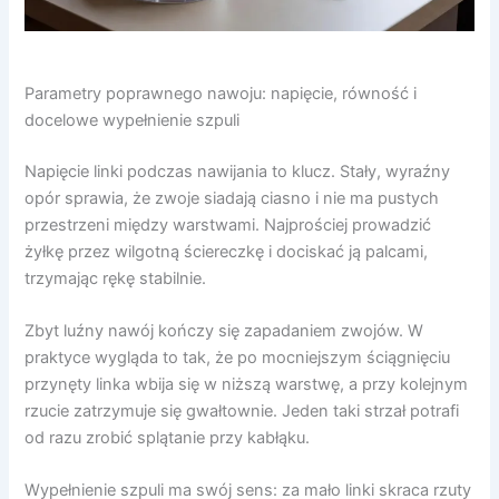
Parametry poprawnego nawoju: napięcie, równość i
docelowe wypełnienie szpuli
Napięcie linki podczas nawijania to klucz. Stały, wyraźny
opór sprawia, że zwoje siadają ciasno i nie ma pustych
przestrzeni między warstwami. Najprościej prowadzić
żyłkę przez wilgotną ściereczkę i dociskać ją palcami,
trzymając rękę stabilnie.
Zbyt luźny nawój kończy się zapadaniem zwojów. W
praktyce wygląda to tak, że po mocniejszym ściągnięciu
przynęty linka wbija się w niższą warstwę, a przy kolejnym
rzucie zatrzymuje się gwałtownie. Jeden taki strzał potrafi
od razu zrobić splątanie przy kabłąku.
Wypełnienie szpuli ma swój sens: za mało linki skraca rzuty