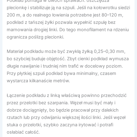
Podkład pomaga w dwóch sprawach: oszczędza
plecionkę i stabilizuje ją na szpuli. Jeśli na kołowrotku siedzi
200 m, a do realnego łowienia potrzebne jest 80–120 m,
podkład z tańszej żyłki pozwala wypełnić szpulę bez
marnowania drogiej linki. Do tego monofilament na rdzeniu
ogranicza poślizg plecionki.
Materiał podkładu może być zwykłą żyłką 0,25–0,30 mm,
bo szybciej buduje objętość. Zbyt cienki podkład wymusza
długie nawijanie i trudniej nim trafić w docelowy poziom.
Przy płytkiej szpuli podkład bywa minimalny, czasem
wystarcza kilkanaście metrów.
Łączenie podkładu z linką właściwą powinno przechodzić
przez przelotki bez szarpania. Węzeł musi być mały i
dobrze dociągnięty, bo będzie pracował przy dalekich
rzutach lub przy odwijaniu większej ilości linki. Jeśli węzeł
stuka o przelotki, szybko zaczyna irytować i potrafi
osłabiać całość.