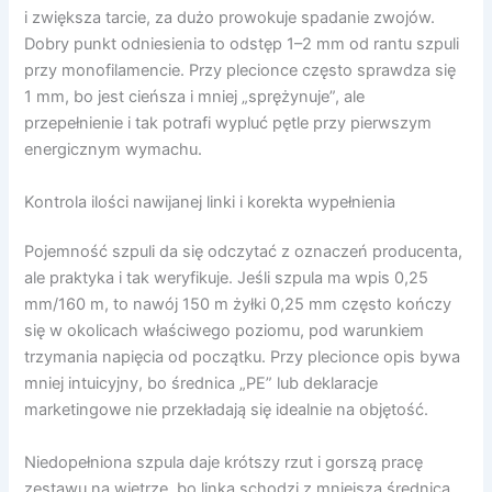
i zwiększa tarcie, za dużo prowokuje spadanie zwojów.
Dobry punkt odniesienia to odstęp 1–2 mm od rantu szpuli
przy monofilamencie. Przy plecionce często sprawdza się
1 mm, bo jest cieńsza i mniej „sprężynuje”, ale
przepełnienie i tak potrafi wypluć pętle przy pierwszym
energicznym wymachu.
Kontrola ilości nawijanej linki i korekta wypełnienia
Pojemność szpuli da się odczytać z oznaczeń producenta,
ale praktyka i tak weryfikuje. Jeśli szpula ma wpis 0,25
mm/160 m, to nawój 150 m żyłki 0,25 mm często kończy
się w okolicach właściwego poziomu, pod warunkiem
trzymania napięcia od początku. Przy plecionce opis bywa
mniej intuicyjny, bo średnica „PE” lub deklaracje
marketingowe nie przekładają się idealnie na objętość.
Niedopełniona szpula daje krótszy rzut i gorszą pracę
zestawu na wietrze, bo linka schodzi z mniejszą średnicą