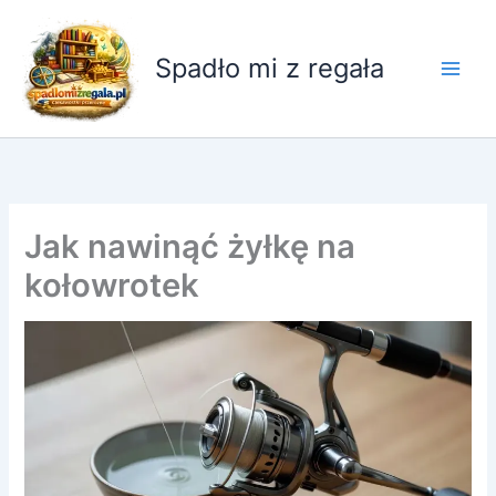
Przejdź
do
Spadło mi z regała
treści
Jak nawinąć żyłkę na
kołowrotek