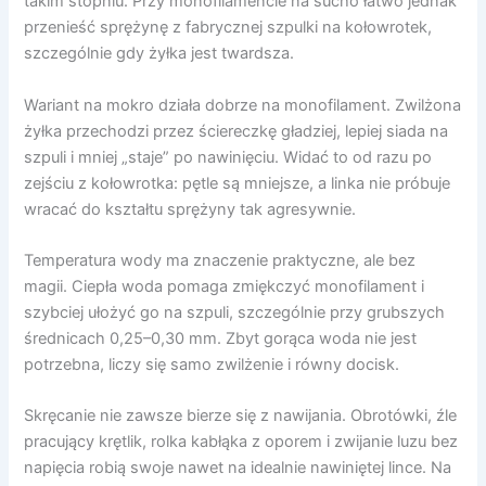
takim stopniu. Przy monofilamencie na sucho łatwo jednak
przenieść sprężynę z fabrycznej szpulki na kołowrotek,
szczególnie gdy żyłka jest twardsza.
Wariant na mokro działa dobrze na monofilament. Zwilżona
żyłka przechodzi przez ściereczkę gładziej, lepiej siada na
szpuli i mniej „staje” po nawinięciu. Widać to od razu po
zejściu z kołowrotka: pętle są mniejsze, a linka nie próbuje
wracać do kształtu sprężyny tak agresywnie.
Temperatura wody ma znaczenie praktyczne, ale bez
magii. Ciepła woda pomaga zmiękczyć monofilament i
szybciej ułożyć go na szpuli, szczególnie przy grubszych
średnicach 0,25–0,30 mm. Zbyt gorąca woda nie jest
potrzebna, liczy się samo zwilżenie i równy docisk.
Skręcanie nie zawsze bierze się z nawijania. Obrotówki, źle
pracujący krętlik, rolka kabłąka z oporem i zwijanie luzu bez
napięcia robią swoje nawet na idealnie nawiniętej lince. Na